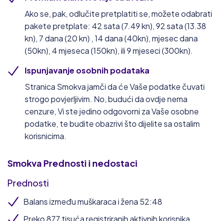
Ako se, pak, odlučite pretplatiti se, možete odabrati
pakete pretplate: 42 sata (7.49 kn), 92 sata (13.38
kn), 7 dana (20 kn) , 14 dana (40kn), mjesec dana
(50kn), 4 mjeseca (150kn), ili 9 mjeseci (300kn).
Ispunjavanje osobnih podataka
Stranica Smokva jamči da će Vaše podatke čuvati
strogo povjerljivim. No, budući da ovdje nema
cenzure, Vi ste jedino odgovorni za Vaše osobne
podatke, te budite obazrivi što dijelite sa ostalim
korisnicima.
Smokva
Prednosti i nedostaci
Prednosti
Balans između muškaraca i žena 52:48
Preko 877 tisuća registriranih aktivnih korisnika