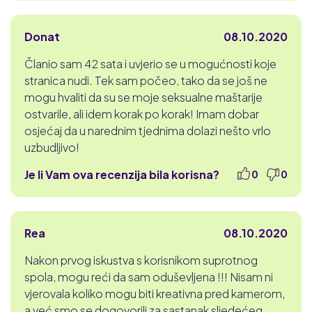
Donat
08.10.2020
Članio sam 42 sata i uvjerio se u mogućnosti koje
stranica nudi. Tek sam počeo, tako da se još ne
mogu hvaliti da su se moje seksualne maštarije
ostvarile, ali idem korak po korak! Imam dobar
osjećaj da u narednim tjednima dolazi nešto vrlo
uzbudljivo!
Je li Vam ova recenzija bila korisna?
0
0
Rea
08.10.2020
Nakon prvog iskustva s korisnikom suprotnog
spola, mogu reći da sam oduševljena !!! Nisam ni
vjerovala koliko mogu biti kreativna pred kamerom,
a već smo se dogovorili za sastanak sljedećeg