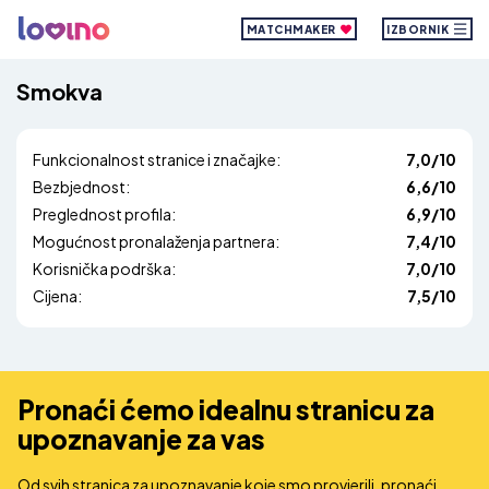
MATCHMAKER
IZBORNIK
Smokva
Funkcionalnost stranice i značajke:
7,0/10
Bezbjednost:
6,6/10
Preglednost profila:
6,9/10
Mogućnost pronalaženja partnera:
7,4/10
Korisnička podrška:
7,0/10
Cijena:
7,5/10
Pronaći ćemo idealnu stranicu za
upoznavanje za vas
Od svih stranica za upoznavanje koje smo provjerili, pronaći