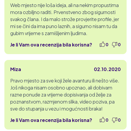
Web mjesto nije loša ideja, ali na nekim propustima
mora ozbiljno raditi. Prvenstveno zbog sigurnosti
svakog člana. I da malo strože provjerite profile, jer
mi se čini da ima puno laznih, a sigurno nisam tu da
gubim vrijeme s zamišljenim ljudima.
Je li Vam ova recenzija bila korisna?
0
0
Miza
02.10.2020
Pravo mjesto za sve koji žele avanturu ili nešto više.
Još nikoga nisam osobno upoznao, ali dobivam
razne ponude za vrijeme dopisivanja od želje za
poznanstvom, razmjenom slika, video poziva, pa
sve do stupanja u vezu i mogućnosti braka!
Je li Vam ova recenzija bila korisna?
0
0