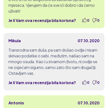
mjeseca. Vjerujem da će sve ići dobro i da ćemo
uživati!
Je li Vam ova recenzija bila korisna?
0
0
Mikula
07.10.2020
Transrodna sam duša, pa sam došao ovdje i nisam
skrivao podatke o sebi. međutim, naišao sam na
mnogo osuda. Kao i u stvarnom životu, ni ovdje se
ne osjećam sigurno, samo zato što sam drugačiji.
Ostavljam vas.
Je li Vam ova recenzija bila korisna?
0
0
Antonio
07.10.2020