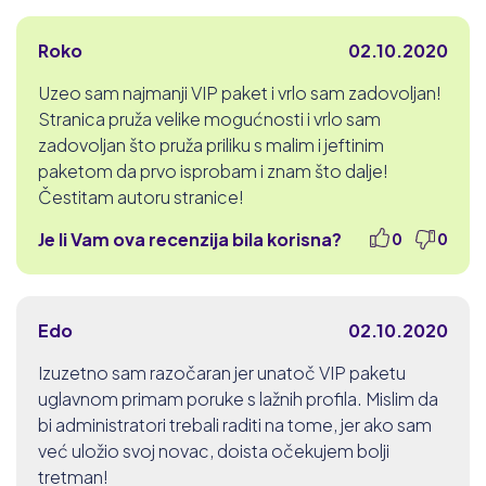
Roko
02.10.2020
Uzeo sam najmanji VIP paket i vrlo sam zadovoljan!
Stranica pruža velike mogućnosti i vrlo sam
zadovoljan što pruža priliku s malim i jeftinim
paketom da prvo isprobam i znam što dalje!
Čestitam autoru stranice!
Je li Vam ova recenzija bila korisna?
0
0
Edo
02.10.2020
Izuzetno sam razočaran jer unatoč VIP paketu
uglavnom primam poruke s lažnih profila. Mislim da
bi administratori trebali raditi na tome, jer ako sam
već uložio svoj novac, doista očekujem bolji
tretman!