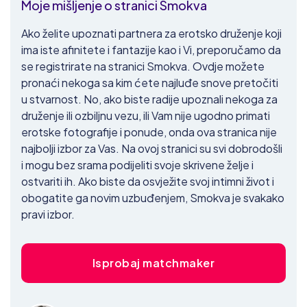
Moje mišljenje o stranici Smokva
Ako želite upoznati partnera za erotsko druženje koji
ima iste afinitete i fantazije kao i Vi, preporučamo da
se registrirate na stranici Smokva. Ovdje možete
pronaći nekoga sa kim ćete najluđe snove pretočiti
u stvarnost. No, ako biste radije upoznali nekoga za
druženje ili ozbiljnu vezu, ili Vam nije ugodno primati
erotske fotografije i ponude, onda ova stranica nije
najbolji izbor za Vas. Na ovoj stranici su svi dobrodošli
i mogu bez srama podijeliti svoje skrivene želje i
ostvariti ih. Ako biste da osvježite svoj intimni život i
obogatite ga novim uzbuđenjem, Smokva je svakako
pravi izbor.
Isprobaj matchmaker