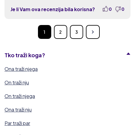
Je li Vam ova recenzija bila korisna?
0
0
1
2
3
Tko traži koga?
Ona traži njega
On traži nju
On traži njega
Ona traži nju
Par traži par