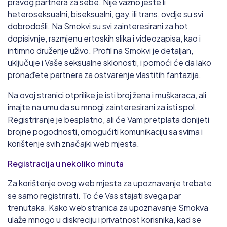
pravog partnera za sebe. Nije važno jeste li
heteroseksualni, biseksualni, gay, ili trans, ovdje su svi
dobrodošli. Na Smokvi su svi zainteresirani za hot
dopisivnje, razmjenu ertoskih slika i videozapisa, kao i
intimno druženje uživo. Profil na Smokvi je detaljan,
uključuje i Vaše seksualne sklonosti, i pomoći će da lako
pronađete partnera za ostvarenje vlastitih fantazija.
Na ovoj stranici otprilike je isti broj žena i muškaraca, ali
imajte na umu da su mnogi zainteresirani za isti spol.
Registriranje je besplatno, ali će Vam pretplata donijeti
brojne pogodnosti, omogućiti komunikaciju sa svima i
korištenje svih značajki web mjesta.
Registracija u nekoliko minuta
Za korištenje ovog web mjesta za upoznavanje trebate
se samo registrirati. To će Vas stajati svega par
trenutaka. Kako web stranica za upoznavanje Smokva
ulaže mnogo u diskreciju i privatnost korisnika, kad se