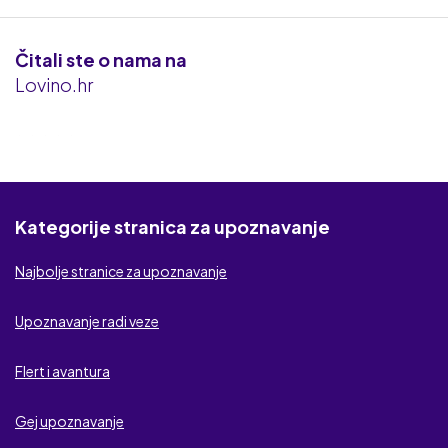
Iskrica
Čitali ste o nama na
Flert kontakt
Lovino.hr
Erodate
cDate
Flirt.com
Kategorije stranica za upoznavanje
Zabava za odrasle
Najbolje stranice za upoznavanje
MyDates
Upoznavanje radi veze
BezObaveza.com
Flert i avantura
Seks kontakt
Gej upoznavanje
Seks veza