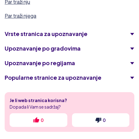
Par traži nju
Par traži njega
Vrste stranica za upoznavanje
Upoznavanje po gradovima
Upoznavanje po regijama
Popularne stranice za upoznavanje
Academic Singles
Je li web stranica korisna?
Tajni zreli flert
Dopada li Vam se sadržaj?
Naughty date
0
0
XXX HR flert