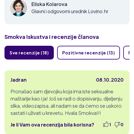
Eliska Kolarova
Glavni i odgovorni urednik Lovino.hr
Smokva
Iskustva i recenzije članova
Sve recenzije (18)
Pozitivne recenzije (13)
Ne
Jadran
08.10.2020
Pronašao sam djevojku koja ima iste seksualne
maštarije kao i ja! Još se radi o dopisivanju, dijeljenju
slika, videozapisa, ali nadam se da ćemo se uskoro
sastati i uživati ​​u krevetu. Hvala Smokva!!!
Je li Vam ova recenzija bila korisna?
1
0