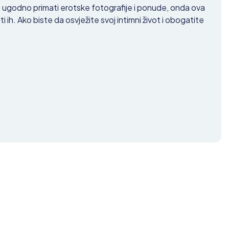
nije ugodno primati erotske fotografije i ponude, onda ova
ti ih. Ako biste da osvježite svoj intimni život i obogatite