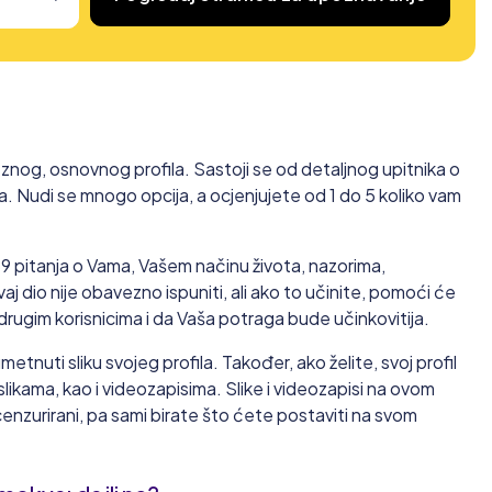
eznog, osnovnog profila. Sastoji se od detaljnog upitnika o
. Nudi se mnogo opcija, a ocjenjujete od 1 do 5 koliko vam
 59 pitanja o Vama, Vašem načinu života, nazorima,
vaj dio nije obavezno ispuniti, ali ako to učinite, pomoći će
drugim korisnicima i da Vaša potraga bude učinkovitija.
tnuti sliku svojeg profila. Također, ako želite, svoj profil
ikama, kao i videozapisima. Slike i videozapisi na ovom
enzurirani, pa sami birate što ćete postaviti na svom