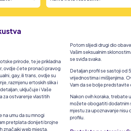
skustva
Potom slijedi drugi dio obav
Vašim seksualnim sklonostima
se sviđa svaka.
tske prirode, te je prikladna
par, ovdje ćete pronaći pravog
Detaljan profil se sastoji od
lni, gay, ili trans, ovdje su
vrijednostima i mišljenjima. O
je, razmjenu ertoskih slika i
Vam da se bolje predstavite 
detaljan, uključuje i Vaše
 za ostvarenje vlastitih
Nakon ovih koraka, trebate ume
možete obogatiti dodatnim sl
mjestu za upoznavanje nisu c
ajte na umu da su mnogi
profilu.
 Vam pretplata donijeti brojne
ih značajki web mjesta.