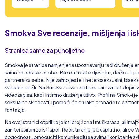
Smokva
Sve recenzije, mišljenja i i
Stranica samo za punoljetne
Smokva je stranica namjenjena upoznavanju radi druženja ero
samo za odrasle osobe. Bilo da tražite djevojku, dečka, ili 
partnera za sebe. Nije važno jeste li heteroseksualni, biseksua
svi dobrodošli. Na Smokvi su svi zainteresirani za hot dopisivn
videozapisa, kao i intimno druženje uživo. Profil na Smokvi je 
seksualne sklonosti, i pomoći će da lako pronađete partnera
fantazija.
Na ovoj stranici otprilike je isti broj žena i muškaraca, ali im
zainteresirani za isti spol. Registriranje je besplatno, ali će
pogodnosti, omogućiti komunikaciju sa svima i korištenje sv