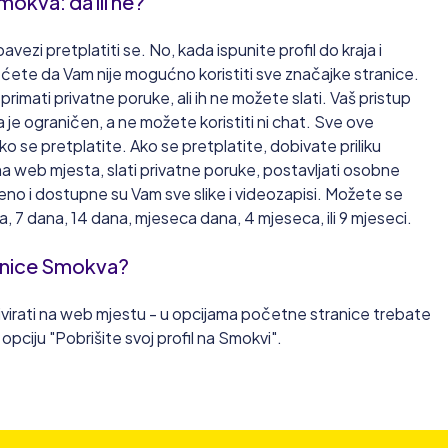
mokva: da ili ne?
vezi pretplatiti se. No, kada ispunite profil do kraja i
t ćete da Vam nije mogućno koristiti sve značajke stranice.
imati privatne poruke, ali ih ne možete slati. Vaš pristup
 je ograničen, a ne možete koristiti ni chat. Sve ove
 se pretplatite. Ako se pretplatite, dobivate priliku
ma web mjesta, slati privatne poruke, postavljati osobne
no i dostupne su Vam sve slike i videozapisi. Možete se
ta, 7 dana, 14 dana, mjeseca dana, 4 mjeseca, ili 9 mjeseci.
ranice Smokva?
virati na web mjestu - u opcijama početne stranice trebate
opciju "Pobrišite svoj profil na Smokvi".