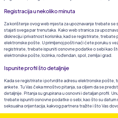
Registracija u nekoliko minuta
Za korištenje ovog web mjesta za upoznavanje trebate se sa
stajati svega par trenutaka. Kako web stranica za upozna
diskreciju i privatnost korisnika, kad se registrirate, trebate
elektronske pošte. U primljenoj pošti naći ćete poruku s v
registrirate, trebate ispuniti osnovne podatke o sebi kao š
elektronske pošte, lozinka, rođendan, spol, zemlja i grad.
Ispunite profil što detaljnije
Kada se registrirate i potvrdite adresu elektronske pošte, tr
ankete. Tu Vas čeka mnoštvo pitanja, sa ciljem da se predst
detaljnije. Pitanja su grupirana u osnovni i detaljan profil. U
trebate ispuniti osnovne podatke o sebi, kao što su datum ro
seksualna orijentacija, kakvog partnera tražite i što Vas do