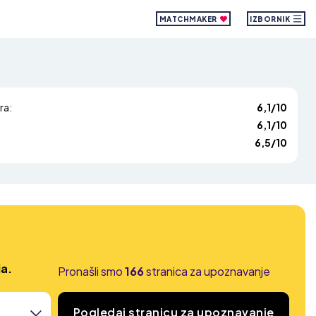
MATCHMAKER
IZBORNIK
ra:
6,1/10
6,1/10
6,5/10
ja.
Pronašli smo
166
stranica za upoznavanje
Pogledaj stranicu za upoznavanje