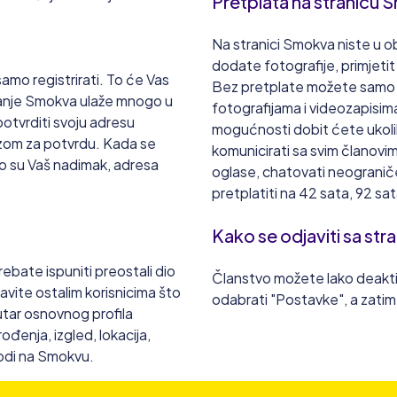
Pretplata na stranicu S
Na stranici Smokva niste u oba
dodate fotografije, primjeti
mo registrirati. To će Vas
Bez pretplate možete samo pr
vanje Smokva ulaže mnogo u
fotografijama i videozapisima
 potvrditi svoju adresu
mogućnosti dobit ćete ukoliko
ezom za potvrdu. Kada se
komunicirati sa svim članovi
to su Vaš nadimak, adresa
oglase, chatovati neograniče
pretplatiti na 42 sata, 92 sa
Kako se odjaviti sa st
ebate ispuniti preostali dio
Članstvo možete lako deakti
avite ostalim korisnicima što
odabrati "Postavke", a zatim 
nutar osnovnog profila
đenja, izgled, lokacija,
vodi na Smokvu.