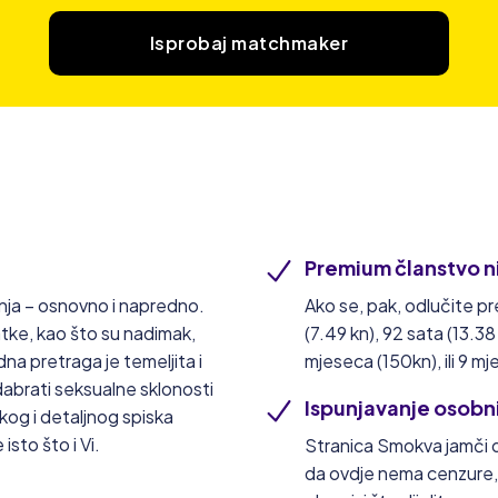
Isprobaj matchmaker
Premium članstvo n
nja – osnovno i napredno.
Ako se, pak, odlučite p
atke, kao što su nadimak,
(7.49 kn), 92 sata (13.3
dna pretraga je temeljita i
mjeseca (150kn), ili 9 m
dabrati seksualne sklonosti
Ispunjavanje osobn
kog i detaljnog spiska
sto što i Vi.
Stranica Smokva jamči d
da ovdje nema cenzure,