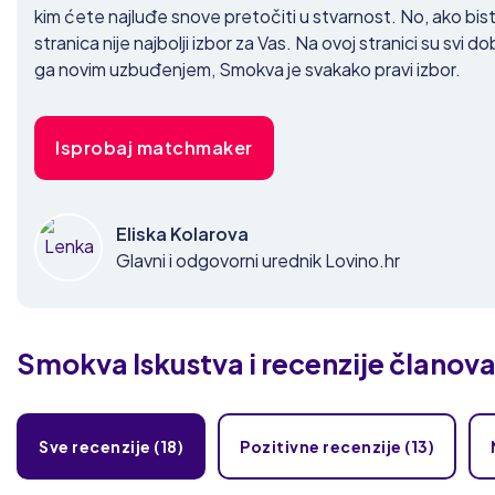
kim ćete najluđe snove pretočiti u stvarnost. No, ako biste
stranica nije najbolji izbor za Vas. Na ovoj stranici su svi d
ga novim uzbuđenjem, Smokva je svakako pravi izbor.
Isprobaj matchmaker
Eliska Kolarova
Glavni i odgovorni urednik Lovino.hr
Smokva
Iskustva i recenzije članov
Sve recenzije (18)
Pozitivne recenzije (13)