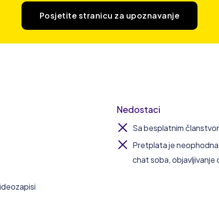
Posjetite stranicu za upoznavanje
Nedostaci
Sa besplatnim članstvom 
Pretplata je neophodna 
chat soba, objavljivanje
ideozapisi