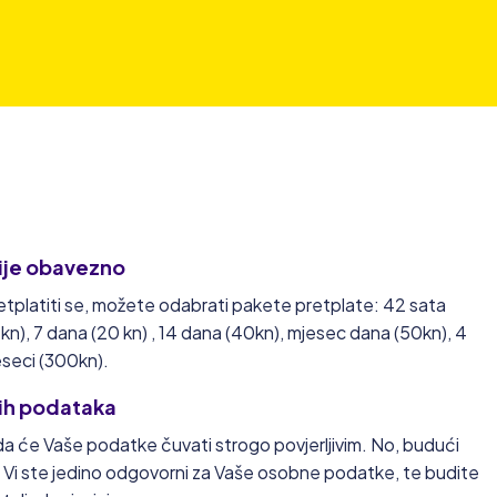
ije obavezno
retplatiti se, možete odabrati pakete pretplate: 42 sata
8 kn), 7 dana (20 kn) , 14 dana (40kn), mjesec dana (50kn), 4
jeseci (300kn).
ih podataka
a će Vaše podatke čuvati strogo povjerljivim. No, budući
 Vi ste jedino odgovorni za Vaše osobne podatke, te budite