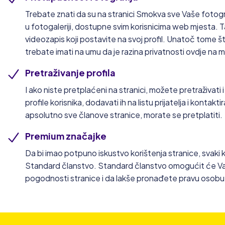
Trebate znati da su na stranici Smokva sve Vaše fotografi
u fotogaleriji, dostupne svim korisnicima web mjesta. T
videozapis koji postavite na svoj profil. Unatoč tome 
trebate imati na umu da je razina privatnosti ovdje na 
Pretraživanje profila
I ako niste pretplaćeni na stranici, možete pretraživati
profile korisnika, dodavati ih na listu prijatelja i kontaktir
apsolutno sve članove stranice, morate se pretplatiti.
Premium značajke
Da bi imao potpuno iskustvo korištenja stranice, svaki k
Standard članstvo. Standard članstvo omogućit će Va
pogodnosti stranice i da lakše pronađete pravu osobu