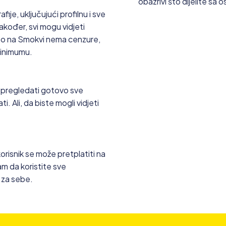
obazrivi što dijelite sa o
je, uključujući profilnu i sve
akođer, svi mogu vidjeti
što na Smokvi nema cenzure,
minimumu.
 i pregledati gotovo sve
ati. Ali, da biste mogli vidjeti
orisnik se može pretplatiti na
m da koristite sve
 za sebe.