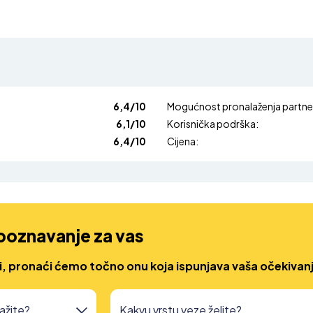
6,4/10
Mogućnost pronalaženja partne
6,1/10
Korisnička podrška:
6,4/10
Cijena:
upoznavanje za vas
li, pronaći ćemo točno onu koja ispunjava vaša očekivan