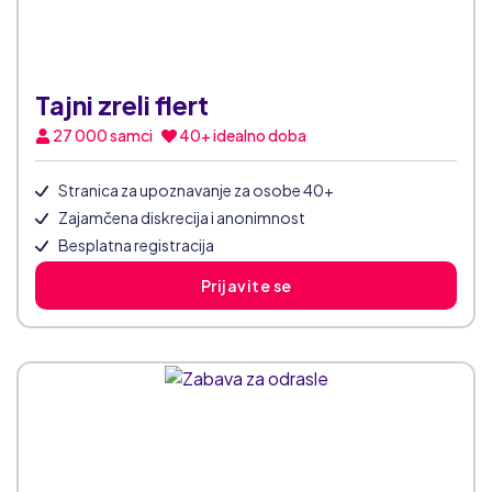
Tajni zreli flert
27 000
samci
40+ idealno doba
Stranica za upoznavanje za osobe 40+
Zajamčena diskrecija i anonimnost
Besplatna registracija
Prijavite se