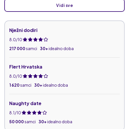
Vidi sve
Nježni dodiri
8.0/10
217 000
samci
30+
idealno doba
Flert Hrvatska
8.0/10
1 620
samci
30+
idealno doba
Naughty date
8.1/10
50 000
samci
30+
idealno doba