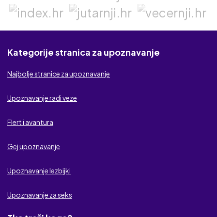
cDate
Flirt.com
Zabava za odrasle
Kategorije stranica za upoznavanje
MyDates
Najbolje stranice za upoznavanje
BezObaveza.com
Upoznavanje radi veze
Seks kontakt
Flert i avantura
Seks veza
Gej upoznavanje
Zelim seks
Upoznavanje lezbijki
Flert Klub
Upoznavanje za seks
Be Naughty