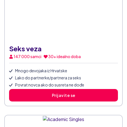
Seks veza
147 000
samci
30+ idealno doba
Mnogo devojaka iz Hrvatske
Lako do partnerke/partnera za seks
Povrat novca ako do susreta ne dođe
Prijavite se