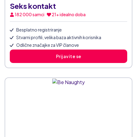
Seks kontakt
182 000
samci
21+ idealno doba
Besplatno registriranje
Stvarni profili, velika baza aktivnih korisnika
Odlične značajke za VIP članove
Prijavite se