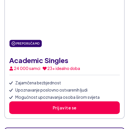
PREPORUČAMO
Academic Singles
24 000
samci
23+ idealno doba
Zajamčena bezbjednost
Upoznavanje poslovno ostvarenih ljudi
Mogućnost upoznavanja osoba širom svijeta
Prijavite se