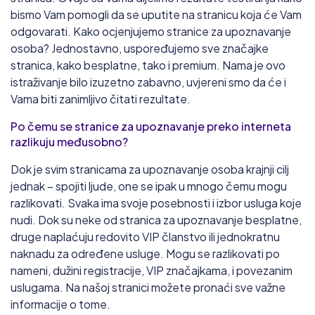
7.8/10
bismo Vam pomogli da se uputite na stranicu koja će Vam
50 000
samci
30+
idealno doba
odgovarati. Kako ocjenjujemo stranice za upoznavanje
osoba? Jednostavno, uspoređujemo sve značajke
stranica, kako besplatne, tako i premium. Nama je ovo
XXX HR flert
istraživanje bilo izuzetno zabavno, uvjereni smo da će i
8.0/10
Vama biti zanimljivo čitati rezultate.
1 500
samci
30+
idealno doba
Po čemu se stranice za upoznavanje preko interneta
razlikuju međusobno?
Zelim seks
Dok je svim stranicama za upoznavanje osoba krajnji cilj
5.7/10
jednak – spojiti ljude, one se ipak u mnogo čemu mogu
razlikovati. Svaka ima svoje posebnosti i izbor usluga koje
731 308
samci
30+
idealno doba
nudi. Dok su neke od stranica za upoznavanje besplatne,
druge naplaćuju redovito VIP članstvo ili jednokratnu
Jadran moon
naknadu za određene usluge. Mogu se razlikovati po
nameni, dužini registracije, VIP značajkama, i povezanim
5.0/10
uslugama. Na našoj stranici možete pronaći sve važne
177 676
samci
30+
idealno doba
informacije o tome.