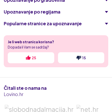
Upoznavanje po regijama
Popularne stranice za upoznavanje
Academic Singles
Je li web stranica korisna?
Tajni zreli flert
Dopada li Vam se sadržaj?
Naughty date
25
15
XXX HR flert
Iskrica
Čitali ste o nama na
Flert kontakt
Lovino.hr
Erodate