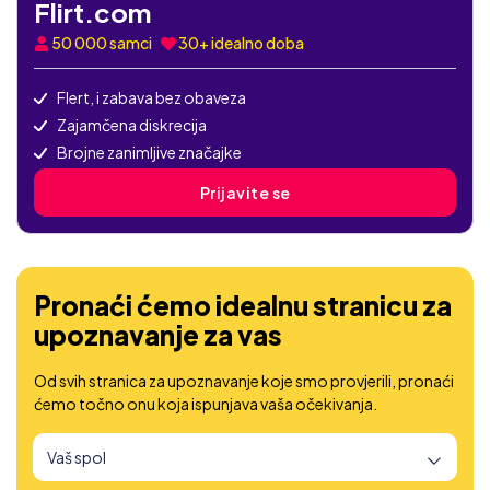
Flirt.com
50 000
samci
30+ idealno doba
Flert, i zabava bez obaveza
Zajamčena diskrecija
Brojne zanimljive značajke
Prijavite se
Pronaći ćemo idealnu stranicu za
upoznavanje za vas
Od svih stranica za upoznavanje koje smo provjerili, pronaći
ćemo točno onu koja ispunjava vaša očekivanja.