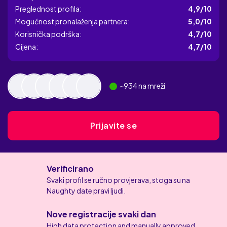
Preglednost profila:
4,9/10
Mogućnost pronalaženja partnera:
5,0/10
Korisnička podrška:
4,7/10
Cijena:
4,7/10
~
934
na mreži
Prijavite se
Verificirano
Svaki profil se ručno provjerava, stoga su na
Naughty date pravi ljudi.
Nove registracije svaki dan
High data protection and manually approved