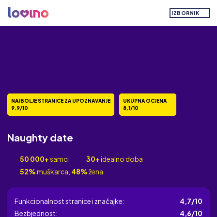
IZBORNIK
NAJBOLJE STRANICE ZA UPOZNAVANJE
UKUPNA OCJENA
9.9/10
8,1/10
Naughty date
50 000+
samci
30+
idealno doba
52%
muškarca,
48%
žena
Ukupna ocjena
Funkcionalnost stranice i značajke:
4,7/10
Bezbjednost:
4,6/10