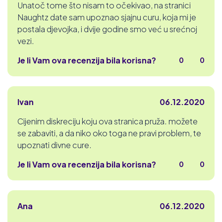
Unatoč tome što nisam to očekivao, na stranici
Naughtz date sam upoznao sjajnu curu, koja mi je
postala djevojka, i dvije godine smo već u srećnoj
vezi.
Je li Vam ova recenzija bila korisna?
0
0
Ivan
06.12.2020
Cijenim diskreciju koju ova stranica pruža. možete
se zabaviti, a da niko oko toga ne pravi problem, te
upoznati divne cure.
Je li Vam ova recenzija bila korisna?
0
0
Ana
06.12.2020