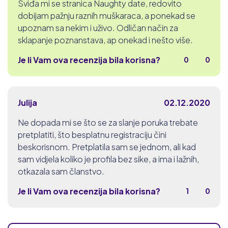
Sviđa mi se stranica Naughty date, redovito
dobijam pažnju raznih muškaraca, a ponekad se
upoznam sa nekim i uživo. Odličan način za
sklapanje poznanstava, ap onekad i nešto više.
Je li Vam ova recenzija bila korisna?
0
0
Julija
02.12.2020
Ne dopada mi se što se za slanje poruka trebate
pretplatiti, što besplatnu registraciju čini
beskorisnom. Pretplatila sam se jednom, ali kad
sam vidjela koliko je profila bez sike, a ima i lažnih,
otkazala sam članstvo.
Je li Vam ova recenzija bila korisna?
1
0