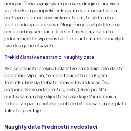
neograničeno razmjenjivati poruke s drugim članovima,
vidjeti slike u punoj veličini, koristiti dodatne kriterije u
pretrazi i dodatno korisničku potporu, te slati i foto i
video sadržaj u porukama. Mogućno je pretplatiti se na
period od mjesec dana, tri ili šest mjeseci, a kada to
jednom učinite, Vip članstvo će se automatski obnavljati
sve dok ga ne otkažete.
Prekid članstva na stranici Naughty date
Ako se odlučite prekinuti članstvo na stranici, bilo da ste
slobodni ili Vip član, to možete učinit u bilo kojem
trenutku, bez da trebate obaveštavati korisničku
potporu. Samo odaberete gomb „Obriši profil“ u
postavkama, i dalje slijedite korake koje Vam stranica
zatraži. Za par trenutaka, profil će biti obrisan, a pretplata
također prestaje.
Naughty date
Prednosti i nedostaci