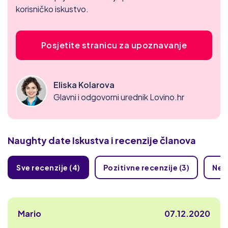
korisničko iskustvo.
Posjetite stranicu za upoznavanje
Eliska Kolarova
Glavni i odgovorni urednik Lovino.hr
Naughty date
Iskustva i recenzije članova
Sve recenzije (4)
Pozitivne recenzije (3)
Nega
Mario
07.12.2020