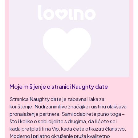
Moje mišljenje o stranici Naughty date
Stranica Naughty date je zabavna i laka za
korištenje. Nudi zanimljive značajke i uistinu olakšava
pronalaženje partnera. Sami odabirete puno toga –
što i koliko o sebi dijelite s drugima, da li ćete se i
kada pretplatiti na Vip, kada ćete otkazati članstvo.
Moderno i prijatno okruženje pruža kvalitetno