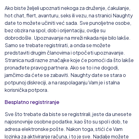
Ako biste željeli upoznati nekoga za druženje, ćakulanje,
hot chat, flert, avanturu, seks ili vezu, na stranici Naughty
date to možete učiniti već sada. Sve punoljetne osobe,
bez obzira na spol, dob i orijentaciju, ovdje su
dobrodošle. Upoznavanje na mreži nikada nije bilo lakše.
Samo se trebate registrirati, a onda se možete
predstaviti drugim članovima i otpočeti upoznavanje.
Stranica nudi razne značajke koje će pomoći da što lakše
pronađete pravog partnera. Ako se to i ne dogodi,
jamčimo da ćete se zabaviti. Naughty date se stara o
potpunoj diskreciji, a na raspolaganju Vam je i stalna
korisnička potpora.
Besplatno registriranje
Sve što trebate da biste se registrirali, jeste da unesete
najosnovnije osobne podatke, kao što su spol i dob, te
adresa elektronske pošte. Nakon toga, stići će Vam
lozinka za aktiviranje računa, i to je sve. Nadalje možete