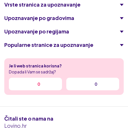
Vrste stranica za upoznavanje
Upoznavanje po gradovima
Upoznavanje po regijama
Popularne stranice za upoznavanje
Academic Singles
Je li web stranica korisna?
Tajni zreli flert
Dopada li Vam se sadržaj?
Naughty date
0
0
XXX HR flert
Iskrica
Čitali ste o nama na
Flert kontakt
Lovino.hr