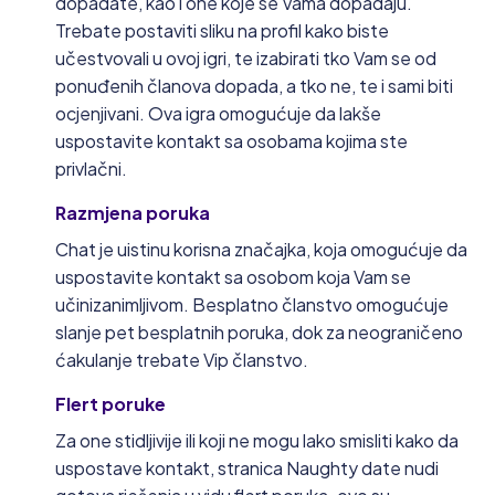
dopadate, kao i one koje se Vama dopadaju.
Trebate postaviti sliku na profil kako biste
učestvovali u ovoj igri, te izabirati tko Vam se od
ponuđenih članova dopada, a tko ne, te i sami biti
ocjenjivani. Ova igra omogućuje da lakše
uspostavite kontakt sa osobama kojima ste
privlačni.
Razmjena poruka
Chat je uistinu korisna značajka, koja omogućuje da
uspostavite kontakt sa osobom koja Vam se
učinizanimljivom. Besplatno članstvo omogućuje
slanje pet besplatnih poruka, dok za neograničeno
ćakulanje trebate Vip članstvo.
Flert poruke
Za one stidljivije ili koji ne mogu lako smisliti kako da
uspostave kontakt, stranica Naughty date nudi