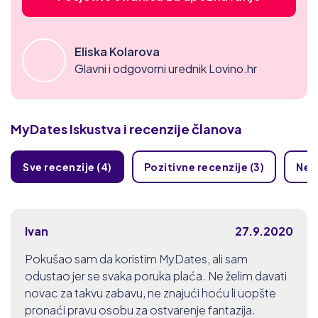
Eliska Kolarova
Glavni i odgovorni urednik Lovino.hr
MyDates
Iskustva i recenzije članova
Sve recenzije (4)
Pozitivne recenzije (3)
Nega
Ivan
27.9.2020
Pokušao sam da koristim MyDates, ali sam
odustao jer se svaka poruka plaća. Ne želim davati
novac za takvu zabavu, ne znajući hoću li uopšte
pronaći pravu osobu za ostvarenje fantazija.