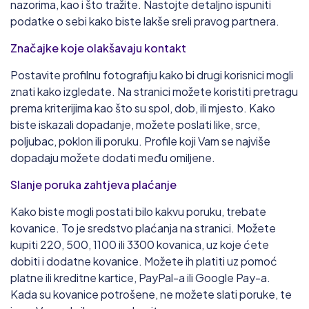
nazorima, kao i što tražite. Nastojte detaljno ispuniti
podatke o sebi kako biste lakše sreli pravog partnera.
Značajke koje olakšavaju kontakt
Postavite profilnu fotografiju kako bi drugi korisnici mogli
znati kako izgledate. Na stranici možete koristiti pretragu
prema kriterijima kao što su spol, dob, ili mjesto. Kako
biste iskazali dopadanje, možete poslati like, srce,
poljubac, poklon ili poruku. Profile koji Vam se najviše
dopadaju možete dodati među omiljene.
Slanje poruka zahtjeva plaćanje
Kako biste mogli postati bilo kakvu poruku, trebate
kovanice. To je sredstvo plaćanja na stranici. Možete
kupiti 220, 500, 1100 ili 3300 kovanica, uz koje ćete
dobiti i dodatne kovanice. Možete ih platiti uz pomoć
platne ili kreditne kartice, PayPal-a ili Google Pay-a.
Kada su kovanice potrošene, ne možete slati poruke, te