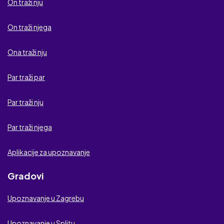
On traži nju
Nježni dodiri
On traži njega
Smokva
Ona traži nju
Ljubavni oglasnik
Par traži par
Ljubavna veza
Par traži nju
Klub za odrasle
Par traži njega
Aplikacije za upoznavanje
Gradovi
Upoznavanje u Zagrebu
Upoznavanje u Splitu