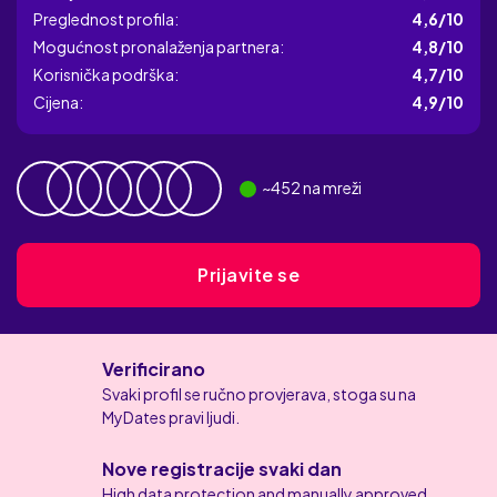
Preglednost profila:
4,6/10
Mogućnost pronalaženja partnera:
4,8/10
Korisnička podrška:
4,7/10
Cijena:
4,9/10
~
452
na mreži
Prijavite se
Verificirano
Svaki profil se ručno provjerava, stoga su na
MyDates pravi ljudi.
Nove registracije svaki dan
High data protection and manually approved