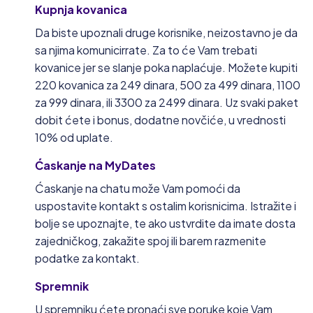
Kupnja kovanica
Da biste upoznali druge korisnike, neizostavno je da
sa njima komunicirrate. Za to će Vam trebati
kovanice jer se slanje poka naplaćuje. Možete kupiti
220 kovanica za 249 dinara, 500 za 499 dinara, 1100
za 999 dinara, ili 3300 za 2499 dinara. Uz svaki paket
dobit ćete i bonus, dodatne novčiće, u vrednosti
10% od uplate.
Ćaskanje na MyDates
Ćaskanje na chatu može Vam pomoći da
uspostavite kontakt s ostalim korisnicima. Istražite i
bolje se upoznajte, te ako ustvrdite da imate dosta
zajedničkog, zakažite spoj ili barem razmenite
podatke za kontakt.
Spremnik
U spremniku ćete pronaći sve poruke koje Vam