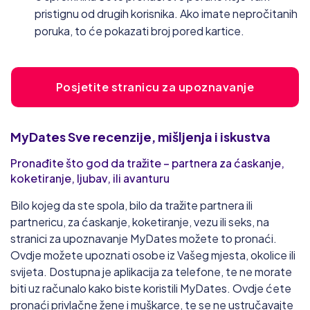
pristignu od drugih korisnika. Ako imate nepročitanih
poruka, to će pokazati broj pored kartice.
Posjetite stranicu za upoznavanje
MyDates
Sve recenzije, mišljenja i iskustva
Pronađite što god da tražite – partnera za ćaskanje,
koketiranje, ljubav, ili avanturu
Bilo kojeg da ste spola, bilo da tražite partnera ili
partnericu, za ćaskanje, koketiranje, vezu ili seks, na
stranici za upoznavanje MyDates možete to pronaći.
Ovdje možete upoznati osobe iz Vašeg mjesta, okolice ili
svijeta. Dostupna je aplikacija za telefone, te ne morate
biti uz računalo kako biste koristili MyDates. Ovdje ćete
pronaći privlačne žene i muškarce, te se ne ustručavajte