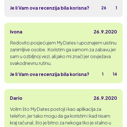
Je li Vam ova recenzija bila korisna?
26
1
Ivona
26.9.2020
Redovito posjećujem MyDates i upoznajem uistinu
zanimljive osobe. Koristim ga samom za zabavu jer
sam u ozbiljnoj vezi, ali jako mi znači jer osvježava
svakodnevnu rutinu.
Je li Vam ova recenzija bila korisna?
1
14
Dario
26.9.2020
Volim što MyDates postoji i kao aplikacija za
telefon, jer tako mogu da ga koristim i kad nisam
kraj računal, što je bitno za nekoga tko je stalno u