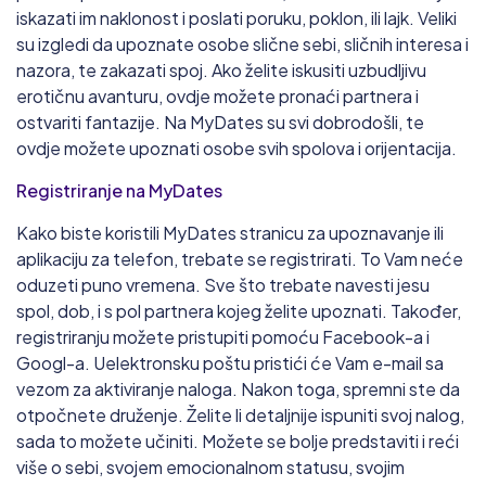
iskazati im naklonost i poslati poruku, poklon, ili lajk. Veliki
su izgledi da upoznate osobe slične sebi, sličnih interesa i
nazora, te zakazati spoj. Ako želite iskusiti uzbudljivu
erotičnu avanturu, ovdje možete pronaći partnera i
ostvariti fantazije. Na MyDates su svi dobrodošli, te
ovdje možete upoznati osobe svih spolova i orijentacija.
Registriranje na MyDates
Kako biste koristili MyDates stranicu za upoznavanje ili
aplikaciju za telefon, trebate se registrirati. To Vam neće
oduzeti puno vremena. Sve što trebate navesti jesu
spol, dob, i s pol partnera kojeg želite upoznati. Također,
registriranju možete pristupiti pomoću Facebook-a i
Googl-a. Uelektronsku poštu pristići će Vam e-mail sa
vezom za aktiviranje naloga. Nakon toga, spremni ste da
otpočnete druženje. Želite li detaljnije ispuniti svoj nalog,
sada to možete učiniti. Možete se bolje predstaviti i reći
više o sebi, svojem emocionalnom statusu, svojim