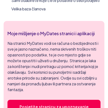
Sami odabirete koje ćete podatke o sebi podijeliti
Velika baza članova
Moje mišljenje o MyDates stranici i aplikaciji
Na stranici MyDates vodi se računa o bezbjednosti i
sve je jasno naznačeno, nema skrivenih troškov niti
opasnosti po podatke, te je ovo mjesto gdje se
možete opustiti i uživati u druženju. Stranica je laka
za korištenje i nudi pretragu uz pomoć kriterija koji je
olakšavaju. Svi korisnici su punoljetni i sadržaji
erotske prirode su zabranjeni. Ovdje su svi ozbiljni u
namjeri da pronađu ljubav ili partnera za ostvarenje
fantazija.
Posjetite stranicu za upoznavanje