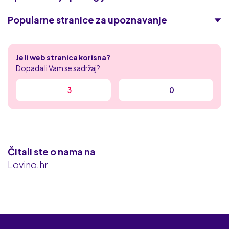
Popularne stranice za upoznavanje
Academic Singles
Je li web stranica korisna?
Tajni zreli flert
Dopada li Vam se sadržaj?
Naughty date
3
0
XXX HR flert
Iskrica
Čitali ste o nama na
Flert kontakt
Lovino.hr
Erodate
cDate
Flirt.com