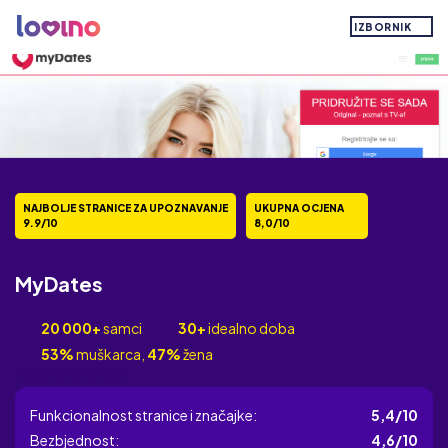
IZBORNIK
NAJBOLJE STRANICE ZA UPOZNAVANJE
UKUPNA OCJENA
9.9/10
8,0/10
MyDates
20 000+
samci
30+
idealno doba
53%
muškarca,
47%
žena
Ukupna ocjena
Funkcionalnost stranice i značajke:
5,4/10
Bezbjednost:
4,6/10