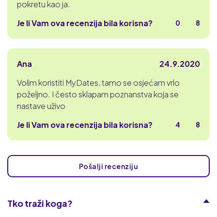
pokretu kao ja.
Je li Vam ova recenzija bila korisna?
0
8
Ana
24.9.2020
Volim koristiti MyDates, tamo se osjećam vrlo
poželjno. I često sklapam poznanstva koja se
nastave uživo
Je li Vam ova recenzija bila korisna?
4
8
Pošalji recenziju
Tko traži koga?