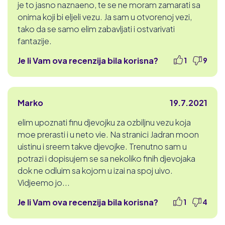
je to jasno naznaeno, te se ne moram zamarati sa
onima koji bi eljeli vezu. Ja sam u otvorenoj vezi,
tako da se samo elim zabavljati i ostvarivati
fantazije.
Je li Vam ova recenzija bila korisna?
1
9
Marko
19.7.2021
elim upoznati finu djevojku za ozbiljnu vezu koja
moe prerasti i u neto vie. Na stranici Jadran moon
uistinu i sreem takve djevojke. Trenutno sam u
potrazi i dopisujem se sa nekoliko finih djevojaka
dok ne odluim sa kojom u izai na spoj uivo.
Vidjeemo jo...
Je li Vam ova recenzija bila korisna?
1
4