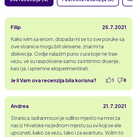
Filip
25.7.2021
Kako ivim sa enom, dopada mi se to sve poruke sa
ove stranice mogu biti skrivene, znai mi ta
diskrecija. Ovdje nalazim puno cura koje ne trae
vezu, ve su raspoloene samo za intimno druenje,
kao i ja, i spremne eksperimentirati.
Je li Vam ova recenzija bila korisna?
1
8
Andrea
21.7.2021
Stranica Jadranmoon je odlino mjesto na mrei za
nas iz Hrvatske na jednom mjestu su svi koji se ele
upoznati, kako za vezu, tako i za avanturu. Volim to