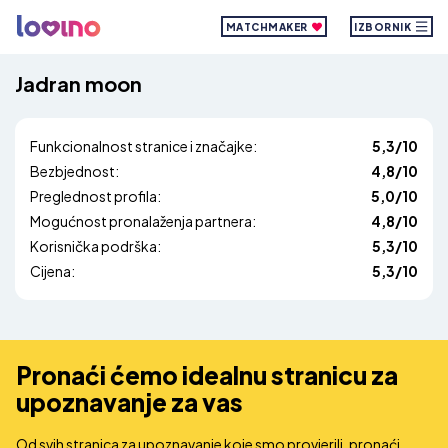
MATCHMAKER
IZBORNIK
Jadran moon
Funkcionalnost stranice i značajke:
5,3/10
Bezbjednost:
4,8/10
Preglednost profila:
5,0/10
Mogućnost pronalaženja partnera:
4,8/10
Korisnička podrška:
5,3/10
Cijena:
5,3/10
Pronaći ćemo idealnu stranicu za
upoznavanje za vas
Od svih stranica za upoznavanje koje smo provjerili, pronaći