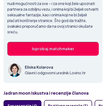
nudi mogućnosti za sve – i za one koji žele upoznati
partnera za ozbiljnu vezu, i onima koji bi željeli ostvariti
seksualne fantazije, kao i onima koji ne bi željeli
plaćati korištenje stranice. Što god da tražite,
svakako preporučamo da na ovoj stranici okušate
sreću.
Isprobaj matchmaker
Eliska Kolarova
Glavni i odgovorni urednik Lovino.hr
Jadran moon
Iskustva i recenzije članova
Sve recenzije (4)
Pozitivne recenzije (3)
Nega