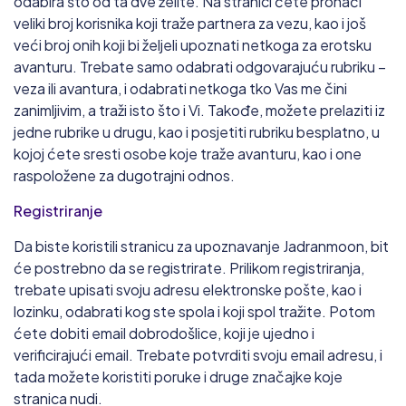
odabira što od ta dve želite. Na stranici ćete pronaći
veliki broj korisnika koji traže partnera za vezu, kao i još
veći broj onih koji bi željeli upoznati netkoga za erotsku
avanturu. Trebate samo odabrati odgovarajuću rubriku –
veza ili avantura, i odabrati netkoga tko Vas me čini
zanimljivim, a traži isto što i Vi. Takođe, možete prelaziti iz
jedne rubrike u drugu, kao i posjetiti rubriku besplatno, u
kojoj ćete sresti osobe koje traže avanturu, kao i one
raspoložene za dugotrajni odnos.
Registriranje
Da biste koristili stranicu za upoznavanje Jadranmoon, bit
će postrebno da se registrirate. Prilikom registriranja,
trebate upisati svoju adresu elektronske pošte, kao i
lozinku, odabrati kog ste spola i koji spol tražite. Potom
ćete dobiti email dobrodošlice, koji je ujedno i
verificirajući email. Trebate potvrditi svoju email adresu, i
tada možete koristiti poruke i druge značajke koje
stranica nudi.