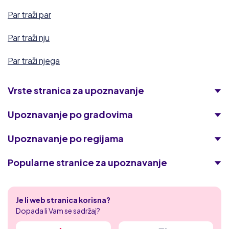
Par traži par
Par traži nju
Par traži njega
Vrste stranica za upoznavanje
Upoznavanje po gradovima
Upoznavanje po regijama
Popularne stranice za upoznavanje
Academic Singles
Je li web stranica korisna?
Tajni zreli flert
Dopada li Vam se sadržaj?