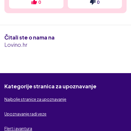
Naughty date
0
0
XXX HR flert
Iskrica
Čitali ste o nama na
Flert kontakt
Lovino.hr
Erodate
cDate
Flirt.com
Kategorije stranica za upoznavanje
Zabava za odrasle
Najbolje stranice za upoznavanje
MyDates
Upoznavanje radi veze
BezObaveza.com
Flert i avantura