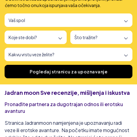
ćemo točno onu koja ispunjava vaša očekivanja.
Pronašli smo
166
stranica za upoznavanje
Pogledaj stranicu za upoznavanje
Jadran moon
Sve recenzije, mišljenja i iskustva
Pronađite partnera za dugotrajan odnos ili erotsku
avanturu
Stranica Jadranmoon namjenjena je upoznavanju radi
veze ili erotske avanture. Na početku imate mogućnost