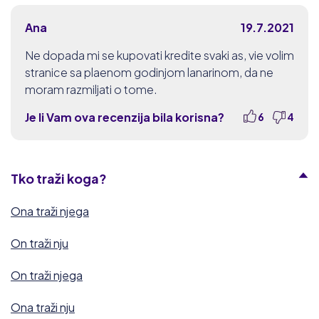
Ana
19.7.2021
Ne dopada mi se kupovati kredite svaki as, vie volim
stranice sa plaenom godinjom lanarinom, da ne
moram razmiljati o tome.
Je li Vam ova recenzija bila korisna?
6
4
Tko traži koga?
Ona traži njega
On traži nju
On traži njega
Ona traži nju