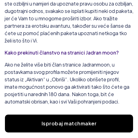
ste ozbiljni u namjeri da upoznate pravu osobu za ozbiljan,
dugotrajni odnos, svakako se isplati kupiti neki od paketa,
jer će Vam to u mnogome proširiti izbor. Ako tražite
partnera za erotsku avanturu, također su veće šanse da
ćete uz pomoć plaćenih paketa upoznati netkoga tko
želi isto što i Vi.
Kako prekinuti članstvo na stranici Jadran moon?
Ako ne želite više biti član stranice Jadranmoon, u
postavkama svog profila možete promijeniti njegov
status iz „Aktivan“ u „Obriši“. Ukoliko obrišete profil,
imate mogućnost ponovo ga aktivirati tako što ćete ga
posjetiti u narednih 180 dana. Nakon toga, bit će
automatski obrisan, kao i svi Vaši pohranjeni podaci.
Isprobaj matchmaker