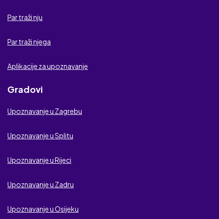
Ljubavna veza
Par traži nju
Klub za odrasle
Par traži njega
Aplikacije za upoznavanje
Gradovi
Upoznavanje u Zagrebu
Upoznavanje u Splitu
Upoznavanje u Rijeci
Upoznavanje u Zadru
Upoznavanje u Osijeku