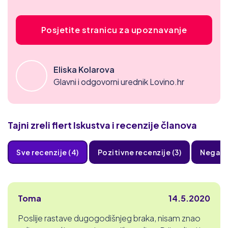
Posjetite stranicu za upoznavanje
Eliska Kolarova
Glavni i odgovorni urednik Lovino.hr
Tajni zreli flert
Iskustva i recenzije članova
Sve recenzije (4)
Pozitivne recenzije (3)
Negativ
Toma
14.5.2020
Poslije rastave dugogodišnjeg braka, nisam znao