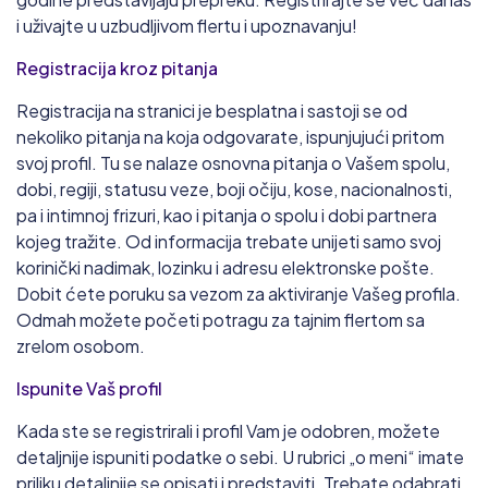
i uživajte u uzbudljivom flertu i upoznavanju!
Registracija kroz pitanja
Registracija na stranici je besplatna i sastoji se od
nekoliko pitanja na koja odgovarate, ispunjujući pritom
svoj profil. Tu se nalaze osnovna pitanja o Vašem spolu,
dobi, regiji, statusu veze, boji očiju, kose, nacionalnosti,
pa i intimnoj frizuri, kao i pitanja o spolu i dobi partnera
kojeg tražite. Od informacija trebate unijeti samo svoj
korinički nadimak, lozinku i adresu elektronske pošte.
Dobit ćete poruku sa vezom za aktiviranje Vašeg profila.
Odmah možete početi potragu za tajnim flertom sa
zrelom osobom.
Ispunite Vaš profil
Kada ste se registrirali i profil Vam je odobren, možete
detaljnije ispuniti podatke o sebi. U rubrici „o meni“ imate
priliku detaljnije se opisati i predstaviti. Trebate odabrati