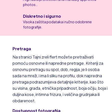
photos..
Diskretno i sigurno
Visoka zaštita podataka i ručno odobrene
fotografije.
Pretraga
Na stranici Tajni zreli flert možete pretraživati
pomoću osnovne ili napredne pretrage. Kriteriji za
osnovnu pretragu su spol, dob, regija, je li osoba
sada na mreži, i ima li sliku na profilu, dok napredna
pretraga podrazumijeva detaljnije kriterije, kao što
su visina, građa, etnička pripadnost, boja očiju, boja i
duljina kose, intimna frizura, i veličina grudnjaka ili
obdarenost.
Dostupnost fotografija