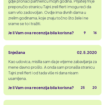
gdje pronaći partnericu mojih godina. Prijatelj mi je
preporučio stranicu Tajni zreli flert i mogu reći da
sam vrlo zadovoljan. Ovdje ima divnih dama u
zrelim godinama, koje znaju točno što žele i ne
srame se to i tražiti.
Je li Vam ova recenzija bila korisna?
9
16
Snježana
02.5.2020
Kao udovica, mislila sam da je vrijeme zabavljanja za
mene davno prošlo. A onda sam pronašla stranicu
Tajni zreli flert i od tada više ni dana nisam
usamljena.
Je li Vam ova recenzija bila korisna?
25
20