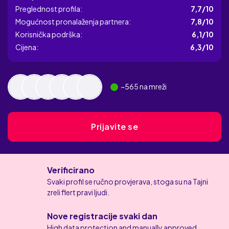
Preglednost profila:
7,7/10
Mogućnost pronalaženja partnera:
7,8/10
Korisnička podrška:
6,1/10
Cijena:
6,3/10
~
565
na mreži
Prijavite se
Verificirano
Svaki profil se ručno provjerava, stoga su na Tajni
zreli flert pravi ljudi.
Nove registracije svaki dan
High data protection and manually approved