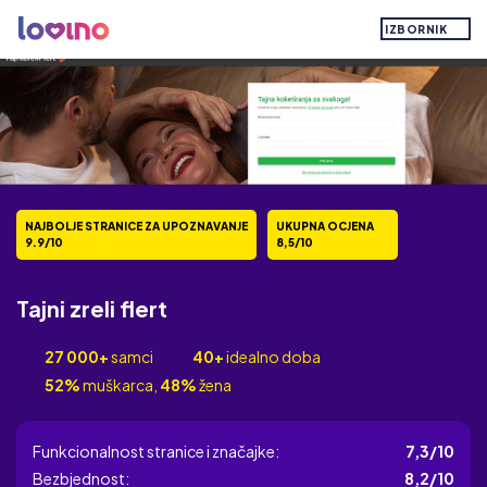
IZBORNIK
NAJBOLJE STRANICE ZA UPOZNAVANJE
UKUPNA OCJENA
9.9/10
8,5/10
Tajni zreli flert
27 000+
samci
40+
idealno doba
52%
muškarca,
48%
žena
Ukupna ocjena
Funkcionalnost stranice i značajke:
7,3/10
Bezbjednost:
8,2/10