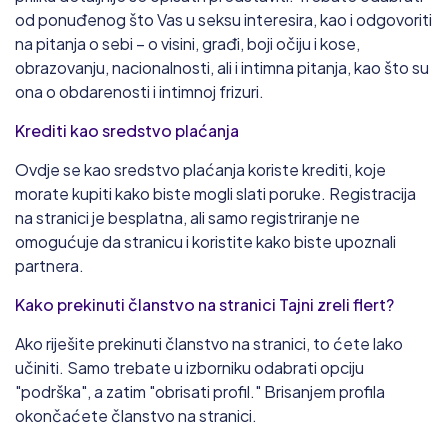
od ponuđenog što Vas u seksu interesira, kao i odgovoriti
na pitanja o sebi – o visini, građi, boji očiju i kose,
obrazovanju, nacionalnosti, ali i intimna pitanja, kao što su
ona o obdarenosti i intimnoj frizuri.
Krediti kao sredstvo plaćanja
Ovdje se kao sredstvo plaćanja koriste krediti, koje
morate kupiti kako biste mogli slati poruke. Registracija
na stranici je besplatna, ali samo registriranje ne
omogućuje da stranicu i koristite kako biste upoznali
partnera.
Kako prekinuti članstvo na stranici Tajni zreli flert?
Ako riješite prekinuti članstvo na stranici, to ćete lako
učiniti. Samo trebate u izborniku odabrati opciju
"podrška", a zatim "obrisati profil." Brisanjem profila
okončaćete članstvo na stranici.