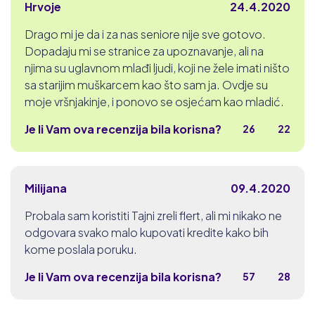
Hrvoje
24.4.2020
Drago mi je da i za nas seniore nije sve gotovo.
Dopadaju mi se stranice za upoznavanje, ali na
njima su uglavnom mlađi ljudi, koji ne žele imati ništo
sa starijim muškarcem kao što sam ja. Ovdje su
moje vršnjakinje, i ponovo se osjećam kao mladić.
Je li Vam ova recenzija bila korisna?
26
22
Milijana
09.4.2020
Probala sam koristiti Tajni zreli flert, ali mi nikako ne
odgovara svako malo kupovati kredite kako bih
kome poslala poruku.
Je li Vam ova recenzija bila korisna?
57
28