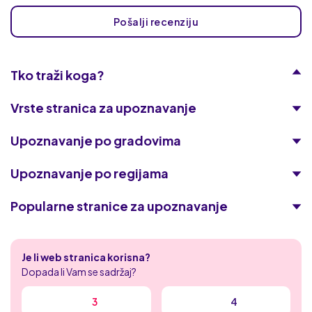
Pošalji recenziju
Tko traži koga?
Vrste stranica za upoznavanje
Upoznavanje po gradovima
Upoznavanje po regijama
Popularne stranice za upoznavanje
Academic Singles
Je li web stranica korisna?
Tajni zreli flert
Dopada li Vam se sadržaj?
Naughty date
3
4