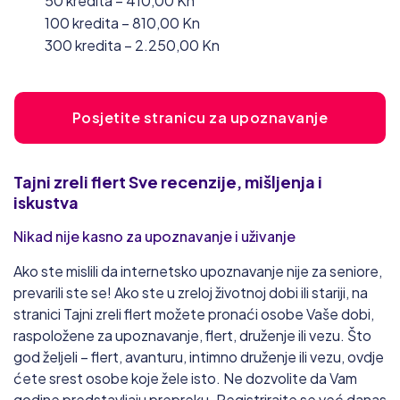
50 kredita – 410,00 Kn
100 kredita – 810,00 Kn
300 kredita – 2.250,00 Kn
Posjetite stranicu za upoznavanje
Tajni zreli flert
Sve recenzije, mišljenja i
iskustva
Nikad nije kasno za upoznavanje i uživanje
Ako ste mislili da internetsko upoznavanje nije za seniore,
prevarili ste se! Ako ste u zreloj životnoj dobi ili stariji, na
stranici Tajni zreli flert možete pronaći osobe Vaše dobi,
raspoložene za upoznavanje, flert, druženje ili vezu. Što
god željeli – flert, avanturu, intimno druženje ili vezu, ovdje
ćete srest osobe koje žele isto. Ne dozvolite da Vam
godine predstavljaju prepreku. Registrirajte se već danas