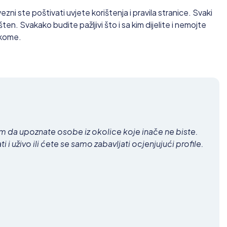
zni ste poštivati uvjete korištenja i pravila stranice. Svaki
en. Svakako budite pažljivi što i sa kim dijelite i nemojte
 kome.
Vam da upoznate osobe iz okolice koje inače ne biste.
 uživo ili ćete se samo zabavljati ocjenjujući profile.