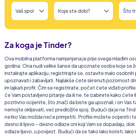
Za koga je
Tinder?
Ova mobilna platforma namjenjena je prije svega mlađim o
godina. Ona nudi velike šanse da upoznate osobe koje se ž
instalirajte aplikaciju, registrirajte se, ostavite malo osobn
upoznavati i zabavljati. Najlakše ćete skrenuti pozornost d
im lajkati profil. Čim se registrirate, počet ćete viđati profil
će Vam postavljeno pitanje da ili ne, te izabirete kako ćete 
pozitivno ocijenite, što znači da biste ga upoznali, i on Vas 
nemojte oklijevati, već predložite spoj. Budući da je na Tin
netko Vas možda neće primjetiti. Profile možete ocijeniti i 
desno ili lijevo – desno odlaze oni koji Vam se dopadaju, dok
odlaze lijevo, u povijest. Budući da se tako lako koristi, lak