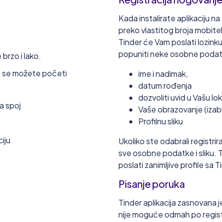
Kada instalirate aplikaciju na
preko vlastitog broja mobitel
Tinder će Vam poslati lozinku 
popuniti neke osobne podatk
 brzo i lako.
te se možete početi
ime i nadimak,
datum rođenja
dozvoliti uvid u Vašu lok
a spoj
Profilnu sliku
iju
Ukoliko ste odabrali registri
sve osobne podatke i sliku. Ta
poslati zanimljive profile sa T
Pisanje poruka
Tinder aplikacija zasnovana je
nije moguće odmah po registra