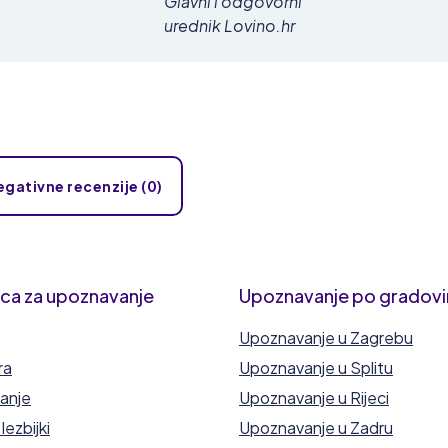
Glavni i odgovorni
urednik Lovino.hr
egativne recenzije (0)
ica za upoznavanje
Upoznavanje po gradov
Upoznavanje u Zagrebu
ra
Upoznavanje u Splitu
anje
Upoznavanje u Rijeci
ezbijki
Upoznavanje u Zadru