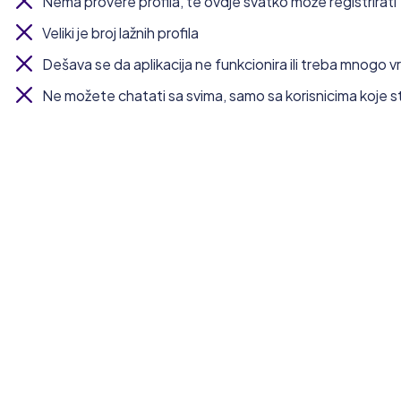
Nema provere profila, te ovdje svatko može registrirati
Veliki je broj lažnih profila
Dešava se da aplikacija ne funkcionira ili treba mnogo v
Ne možete chatati sa svima, samo sa korisnicima koje ste l