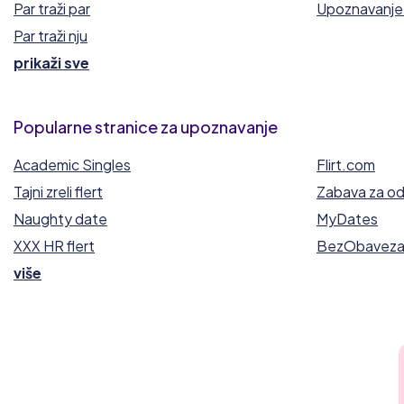
Par traži par
Upoznavanje 
Par traži nju
prikaži sve
Popularne stranice za upoznavanje
Academic Singles
Flirt.com
Tajni zreli flert
Zabava za od
Naughty date
MyDates
XXX HR flert
BezObaveza
više