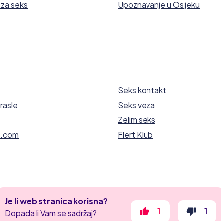
za seks
Upoznavanje u Osijeku
Seks kontakt
rasle
Seks veza
Zelim seks
.com
Flert Klub
Je li web stranica korisna?
1
1
Dopada li Vam se sadržaj?