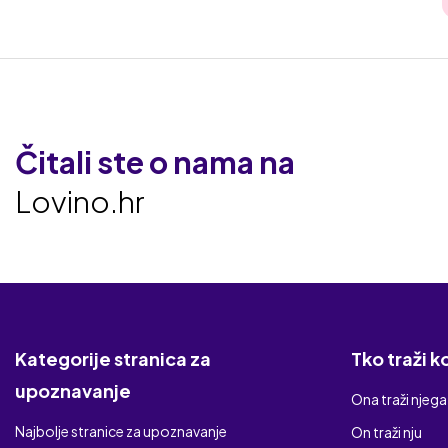
Čitali ste o nama na
Lovino.hr
Kategorije stranica za
Tko traži 
upoznavanje
Ona traži njega
Najbolje stranice za upoznavanje
On traži nju