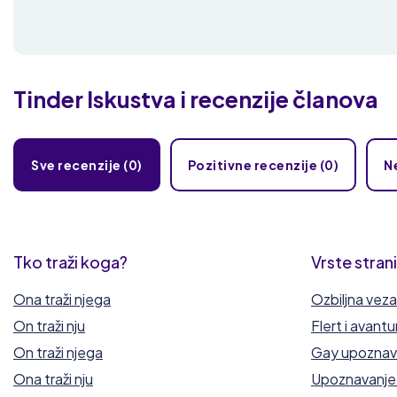
Tinder
Iskustva i recenzije članova
Sve recenzije (0)
Pozitivne recenzije (0)
N
Tko traži koga?
Vrste stran
Ona traži njega
Ozbiljna veza
On traži nju
Flert i avantu
On traži njega
Gay upoznav
Ona traži nju
Upoznavanje l