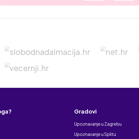
koga?
Gradovi
Upoznavanje u Zagrebu
Upoznavanje u Splitu