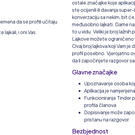
ostale značajke koje aplikac
ste ocijenili ili davanja super
konverzaciju sa nekim, bit ć
remena da se profili učitaju
međusobno lajkati. Dame na s
to u vidu. Veliki je broj lažnih
ajkali, i oni Vas.
Lajkove možete ograničeno ko
Ovaj broj lajkova koji Vam je
profil posebno. Vjerojatno ovi
da li započinjete razgovor s
Glavne značajke
Upoznavanje osoba koje
Aplikacija je namjenje
Funkcioniranje Tinder 
profila članova
Dopisivanje može započ
pristanu na razgovor
Bezbjednost