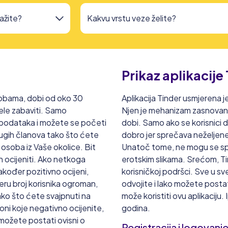
Prikaz aplikacije
sobama, dobi od oko 30
Aplikacija Tinder usmjerena je
ele zabaviti. Samo
Njen je mehanizam zasnovan n
ih podataka i možete se početi
dobi. Samo ako se korisnici
rugih članova tako što ćete
dobro jer sprečava neželjene 
e osoba iz Vaše okolice. Bit
Unatoč tome, ne mogu se sprij
ih ocijeniti. Ako netkoga
erotskim slikama. Srećom, Ti
također pozitivno ocijeni,
korisničkoj podršci. Sve u sv
deru broj korisnika ogroman,
odvojite i lako možete postati
tako što ćete svajpnuti na
može koristiti ovu aplikaciju.
 oni koje negativno ocijenite,
godina.
o možete postati ovisni o
Registracija i logovanj