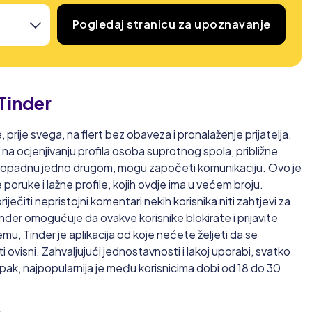
Pogledaj stranicu za upoznavanje
Tinder
, prije svega, na flert bez obaveza i pronalaženje prijatelja.
a ocjenjivanju profila osoba suprotnog spola, približne
 dopadnu jedno drugom, mogu započeti komunikaciju. Ovo je
poruke i lažne profile, kojih ovdje ima u većem broju.
ečiti nepristojni komentari nekih korisnika niti zahtjevi za
nder omogućuje da ovakve korisnike blokirate i prijavite
emu, Tinder je aplikacija od koje nećete željeti da se
 ovisni. Zahvaljujući jednostavnosti i lakoj uporabi, svatko
 Ipak, najpopularnija je među korisnicima dobi od 18 do 30
e