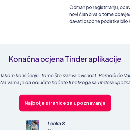
Odmah po registriranju, obave
novi član biva o tome obavješt
davati osobne podatke bilo
Konačna ocjena Tinder aplikacije
ući lakom korišćenju i tome što izaziva ovisnost. Pomoći će 
 Vama je da odlučite hoćete li netkoga sa Tindera upoznati i
Najbolje stranice za upoznavanje
Lenka S.