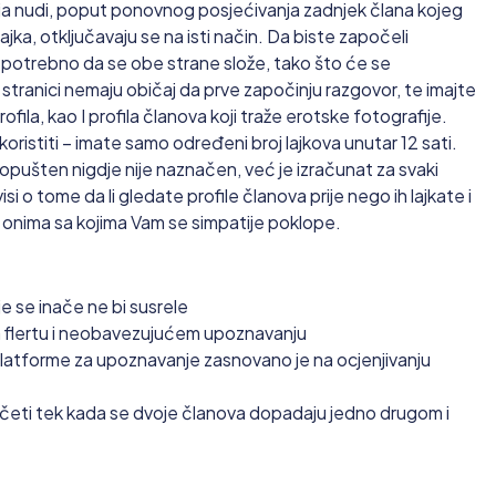
ija nudi, poput ponovnog posjećivanja zadnjek člana kojeg
-lajka, otključavaju se na isti način. Da biste započeli
e potrebno da se obe strane slože, tako što će se
tranici nemaju običaj da prve započinju razgovor, te imajte
 profila, kao I profila članova koji traže erotske fotografije.
ristiti – imate samo određeni broj lajkova unutar 12 sati.
 dopušten nigdje nije naznačen, već je izračunat za svaki
si o tome da li gledate profile članova prije nego ih lajkate i
a onima sa kojima Vam se simpatije poklope.
 se inače ne bi susrele
na flertu i neobavezujućem upoznavanju
platforme za upoznavanje zasnovano je na ocjenjivanju
eti tek kada se dvoje članova dopadaju jedno drugom i