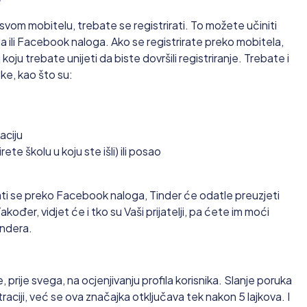
 svom mobitelu, trebate se registrirati. To možete učiniti
a ili Facebook naloga. Ako se registrirate preko mobitela,
koju trebate unijeti da biste dovršili registriranje. Trebate i
e, kao što su:
aciju
Vaše obrazovanje (izabirete školu u koju ste išli) ili posao
rati se preko Facebook naloga, Tinder će odatle preuzjeti
kođer, vidjet će i tko su Vaši prijatelji, pa ćete im moći
indera.
, prije svega, na ocjenjivanju profila korisnika. Slanje poruka
ciji, već se ova značajka otključava tek nakon 5 lajkova. I